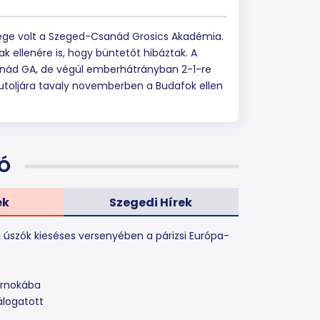
dége volt a Szeged-Csanád Grosics Akadémia.
ak ellenére is, hogy büntetőt hibáztak. A
anád GA, de végül emberhátrányban 2-1-re
 utoljára tavaly novemberben a Budafok ellen
Ó
ek
Szegedi Hírek
i úszók kieséses versenyében a párizsi Európa-
arnokába
álogatott