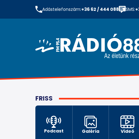
Adástelefonszám:
+36 62 / 444 088
SMS:
+
FRISS
Podcast
Galéria
Videó