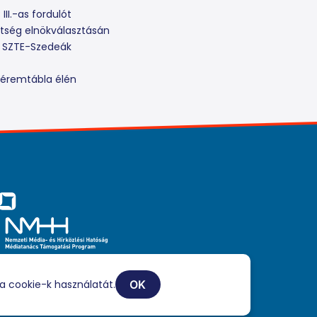
II.-as fordulót
vetség elnökválasztásán
az SZTE-Szedeák
 éremtábla élén
iaszolgáltatási tevékenységét a Médiatanács a Médiatanács
ogatási Program keretében támogatja.
a cookie-k használatát.
OK