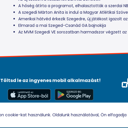
A hőség átírta a programot, elhalasztották a szerdai NB I
A szegedi Márton Anita is indul a Magyar Atlétikai Szö
Amerikai hátvéd érkezik Szegedre, új játékost igazolt 
Elmarad a mai Szeged-Csanád GA bajnokija
Az MVM Szegedi VE sorozatban harmadszor végzett az
Töltsd le az ingyenes mobil alkalmazást!
Méd
Tám
© 2026 Rádio88 Minden jog fenntartva.
on cookie-kat használunk. Oldalunk használatával, Ön elfogadja 