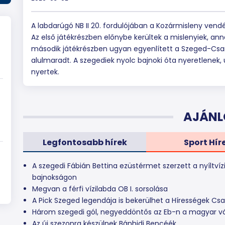
A labdarúgó NB II 20. fordulójában a Kozármisleny ven
Az első játékrészben előnybe kerültek a mislenyiek, ann
második játékrészben ugyan egyenlített a Szeged-Cs
alulmaradt. A szegediek nyolc bajnoki óta nyeretlenek,
nyertek.
AJÁNL
Legfontosabb hírek
Sport Hír
A szegedi Fábián Bettina ezüstérmet szerzett a nyíltvíz
bajnokságon
Megvan a férfi vízilabda OB I. sorsolása
A Pick Szeged legendája is bekerülhet a Hírességek Cs
Három szegedi gól, negyeddöntős az Eb-n a magyar v
Az új szezonra készülnek Bánhidi Bencéék