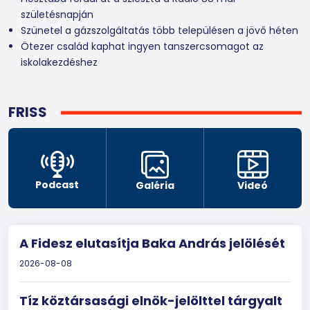
születésnapján
Szünetel a gázszolgáltatás több településen a jövő héten
Ötezer család kaphat ingyen tanszercsomagot az
iskolakezdéshez
FRISS
Podcast
Galéria
Videó
A Fidesz elutasítja Baka András jelölését
2026-08-08
Tíz köztársasági elnök-jelölttel tárgyalt