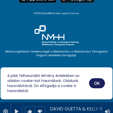
© 2026 Rádio88 Minden jog fenntartva.
Médiaszolgáltatási tevékenységét a Médiatanács a Médiatanács Támogatási
Program keretében támogatja.
Hírlevél feliratkozás
Videóink
A jobb felhasználói élmény érdekében az
Podcast
oldalon cookie-kat használunk. Oldalunk
Híreink
OK
Impresszum
használatával, Ön elfogadja a cookie-k
használatát.
DAVID GUETTA & KELLY ROW