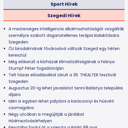
Sport Hírek
Szegedi Hírek
A mesterséges intelligencia alkalmazhatóságát vizsgálták
személyre szabott daganatellenes terápia kialakítására
Szegeden
Óz birodalmának fővárosává változik Szeged egy héten
keresztül
Még előkerült a kórházak klimatizáltságának a hiánya
Stumpf Péter fogadóóráján
Telt házas előadásokkal zárult a 36. THEALTER fesztivál
Szegeden
Augusztus 20-ig lehet javaslatot tenni Balástya települési
díjaira
Idén is egyben lehet pályázni a karácsonyi és húsvéti
csomagokra
Négy utcában is megújítják a járdákat
Hódmezővásárhelyen
Fiesztába fordul át a szieszta a Rádió 88 mai