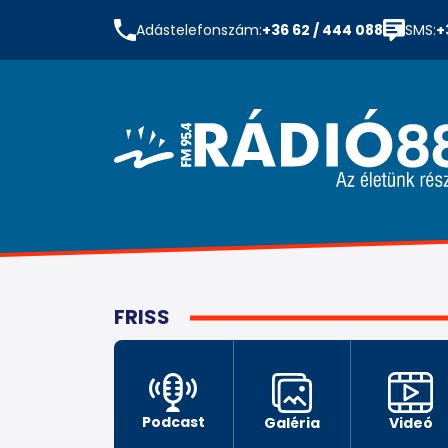
Adástelefonszám:
+36 62 / 444 088
SMS:
+
FRISS
Podcast
Galéria
Videó