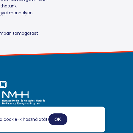
íthatunk
egyei menhelyen
ramban támogatást
iaszolgáltatási tevékenységét a Médiatanács a Médiatanács
ogatási Program keretében támogatja.
a cookie-k használatát.
OK