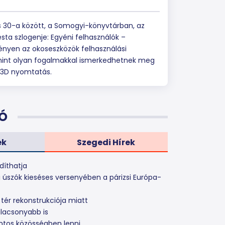
 30-a között, a Somogyi-könyvtárban, az
sta szlogenje: Egyéni felhasználók –
nyen az okoseszközök felhasználási
lamint olyan fogalmakkal ismerkedhetnek meg
a 3D nyomtatás.
Ó
ek
Szegedi Hírek
díthatja
i úszók kieséses versenyében a párizsi Európa-
 tér rekonstrukciója miatt
alacsonyabb is
ontos közösségben lenni