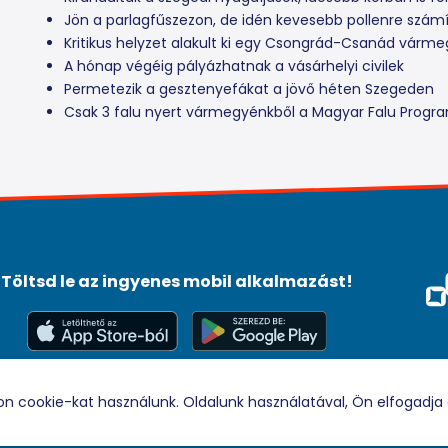
Jön a parlagfűszezon, de idén kevesebb pollenre szám
Kritikus helyzet alakult ki egy Csongrád-Csanád várm
A hónap végéig pályázhatnak a vásárhelyi civilek
Permetezik a gesztenyefákat a jövő héten Szegeden
Csak 3 falu nyert vármegyénkből a Magyar Falu Prog
Töltsd le az ingyenes mobil alkalmazást!
Méd
Tám
© 2026 Rádio88 Minden jog fenntartva.
on cookie-kat használunk. Oldalunk használatával, Ön elfogadja 