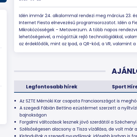
Idén immár 24. alkalommal rendezi meg március 23. és
Internet Fiesta elnevezésű programsorozatot. Idén a Fie
Mikroközösségek – Metaverzum. A több napos rendezvé
lehetőségeivel, a mögöttük rejlő technológiákkal, va
az érdeklődők, mint az Ipad, a QR-kód, a VR, valamint 
AJÁNL
Legfontosabb hírek
Sport Hír
Az SZTE Mérnöki Kar csapata Franciaországot is meghó
A szegedi Fábián Bettina ezüstérmet szerzett a nyíltvíz
bajnokságon
Forgalmi változások lesznek jövő szerdától a Széchenyi
Szélsőségesen alacsony a Tisza vízállása, de volt már 
Kirándultak a szegedi nyugdíjasok, idősebb korban is f