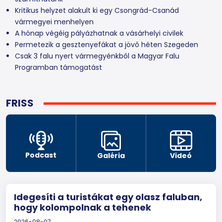
Kritikus helyzet alakult ki egy Csongrád-Csanád
vármegyei menhelyen
A hónap végéig pályázhatnak a vásárhelyi civilek
Permetezik a gesztenyefákat a jövő héten Szegeden
Csak 3 falu nyert vármegyénkből a Magyar Falu
Programban támogatást
FRISS
Podcast
Galéria
Videó
Idegesíti a turistákat egy olasz faluban,
hogy kolompolnak a tehenek
2026-08-07