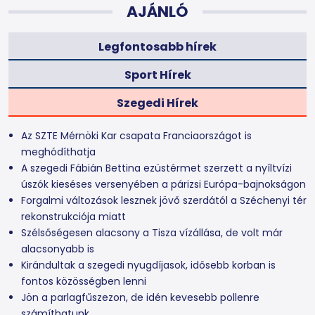
AJÁNLÓ
Legfontosabb hírek
Sport Hírek
Szegedi Hírek
Az SZTE Mérnöki Kar csapata Franciaországot is
meghódíthatja
A szegedi Fábián Bettina ezüstérmet szerzett a nyíltvízi
úszók kieséses versenyében a párizsi Európa-bajnokságon
Forgalmi változások lesznek jövő szerdától a Széchenyi tér
rekonstrukciója miatt
Szélsőségesen alacsony a Tisza vízállása, de volt már
alacsonyabb is
Kirándultak a szegedi nyugdíjasok, idősebb korban is
fontos közösségben lenni
Jön a parlagfűszezon, de idén kevesebb pollenre
számíthatunk