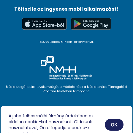
Töltsd le az ingyenes mobil alkalmazást!
© 2026 Rádio88 Minden jog fenntartva.
Médiaszolgáltatási tevékenységét a Médiatanács a Médiatanács Támogatási
Program keretében támogatja.
Hírlevél feliratkozás
Videóink
A jobb felhasználói élmény érdekében az
Podcast
oldalon cookie-kat használunk. Oldalunk
Híreink
OK
Impresszum
használatával, Ön elfogadja a cookie-k