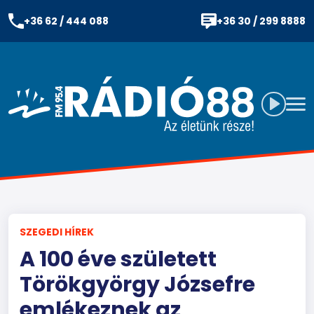
+36 62 / 444 088
+36 30 / 299 8888
SZEGEDI HÍREK
A 100 éve született
Törökgyörgy Józsefre
emlékeznek az