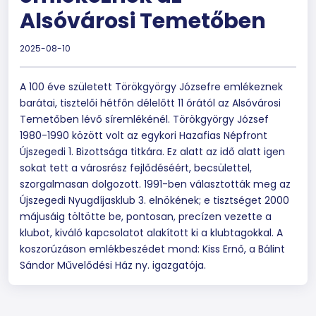
Alsóvárosi Temetőben
2025-08-10
A 100 éve született Törökgyörgy Józsefre emlékeznek
barátai, tisztelői hétfőn délelőtt 11 órától az Alsóvárosi
Temetőben lévő síremlékénél. Törökgyörgy József
1980-1990 között volt az egykori Hazafias Népfront
Újszegedi 1. Bizottsága titkára. Ez alatt az idő alatt igen
sokat tett a városrész fejlődéséért, becsülettel,
szorgalmasan dolgozott. 1991-ben választották meg az
Újszegedi Nyugdíjasklub 3. elnökének; e tisztséget 2000
májusáig töltötte be, pontosan, precízen vezette a
klubot, kiváló kapcsolatot alakított ki a klubtagokkal. A
koszorúzáson emlékbeszédet mond: Kiss Ernő, a Bálint
Sándor Művelődési Ház ny. igazgatója.