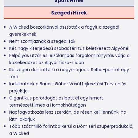
Sport Hírek
Szegedi Hírek
A Wicked boszorkányai osztották a fagyit a szegedi
gyerekeknek
Nem szomjaznak a szegedi fák
Két nagy kiterjedésű szabadtéri tűz keletkezett Algyőnél
Félpályás útzár és jelzőlámpás forgalomirányítás várja a
közlekedőket az Algyői Tisza-hídon
Részegen döntötte ki a nagymágocsi Selfie-pontot egy
férfi
Indulhatnak a Baross Gábor Vasútfejlesztési Terv uniós
projektjei
Gigantikus porördögöt csípett el egy ismert
természetfilmes a Homokhátságon
Napfogyatkozás lesz szerdán, de résen kell lennünk, ha
látni akarjuk
Több százmillió forintba kerül a Dóm téri szuperprodukció,
a Wicked