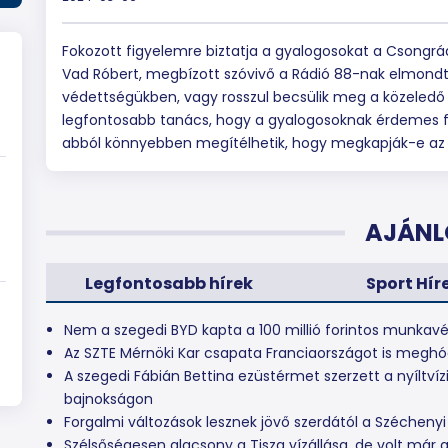
Fokozott figyelemre biztatja a gyalogosokat a Csong
Vad Róbert, megbízott szóvivő a Rádió 88-nak elmondt
védettségükben, vagy rosszul becsülik meg a közeledő 
legfontosabb tanács, hogy a gyalogosoknak érdemes fe
abból könnyebben megítélhetik, hogy megkapják-e az 
AJÁNL
Legfontosabb hírek
Sport Hír
Nem a szegedi BYD kapta a 100 millió forintos munkav
Az SZTE Mérnöki Kar csapata Franciaországot is meghó
A szegedi Fábián Bettina ezüstérmet szerzett a nyíltvíz
bajnokságon
Forgalmi változások lesznek jövő szerdától a Széchenyi
Szélsőségesen alacsony a Tisza vízállása, de volt már 