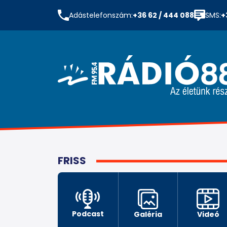
Adástelefonszám:
+36 62 / 444 088
SMS:
+
FRISS
Podcast
Galéria
Videó