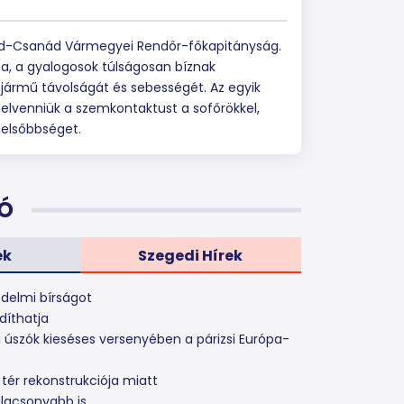
rád-Csanád Vármegyei Rendőr-főkapitányság.
a, a gyalogosok túlságosan bíznak
jármű távolságát és sebességét. Az egyik
lvenniük a szemkontaktust a sofőrökkel,
elsőbbséget.
Ó
ek
Szegedi Hírek
édelmi bírságot
díthatja
i úszók kieséses versenyében a párizsi Európa-
 tér rekonstrukciója miatt
alacsonyabb is