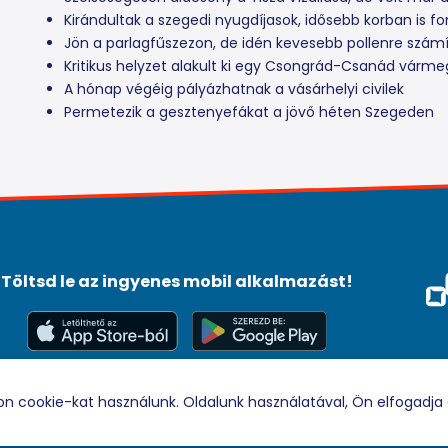
Kirándultak a szegedi nyugdíjasok, idősebb korban is f
Jön a parlagfűszezon, de idén kevesebb pollenre szám
Kritikus helyzet alakult ki egy Csongrád-Csanád várm
A hónap végéig pályázhatnak a vásárhelyi civilek
Permetezik a gesztenyefákat a jövő héten Szegeden
Töltsd le az ingyenes mobil alkalmazást!
Méd
Tám
© 2026 Rádio88 Minden jog fenntartva.
on cookie-kat használunk. Oldalunk használatával, Ön elfogadja 