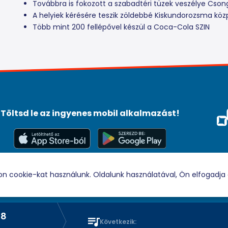
Továbbra is fokozott a szabadtéri tüzek veszélye Cs
A helyiek kérésére teszik zöldebbé Kiskundorozsma köz
Több mint 200 fellépővel készül a Coca-Cola SZIN
Töltsd le az ingyenes mobil alkalmazást!
Méd
Tám
© 2026 Rádio88 Minden jog fenntartva.
on cookie-kat használunk. Oldalunk használatával, Ön elfogadja 
Rádió 88
88
Rádió 88
Következik: