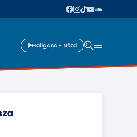
Hallgasd - Nézd
sza