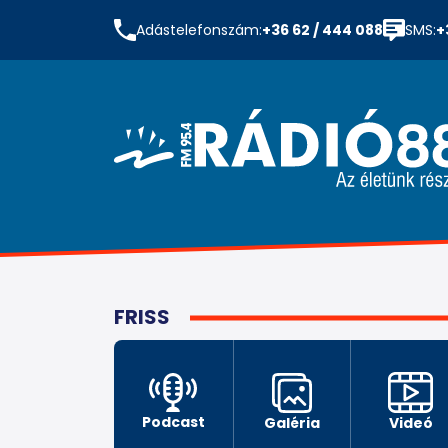
Adástelefonszám:
+36 62 / 444 088
SMS:
+
FRISS
Podcast
Galéria
Videó