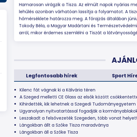
Hamarosan virágzik a Tisza. Az elmúlt napok nyárias mel
lehűlés azonban várhatóan lassítja a folyamatot. A tisz
hőmérséklete határozza meg. A főrajzás általában júniu
Tokody Béla, a Magyar Madártani és Természetvédelmi E
arról, mikor érdemes szemlélni a Tiszát a látványosság
AJÁNL
Legfontosabb hírek
Sport Hír
Kilenc fát vágnak ki a Kálvária téren
A Szeged melletti CE Glass az elsők között csökkentett
Kihirdették, kik lehetnek a Szegedi Tudományegyetem ú
Ugyanolyan nyitvatartással fogadják a kormányablako
Leszakadt a felsővezeték Szegeden, több vonat helyett
Lángokban állt a Szőke Tisza maradványa
Lángokban áll a Szőke Tisza