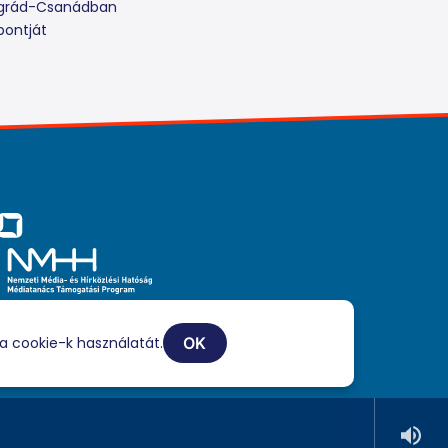
ongrád-Csanádban
pontját
iaszolgáltatási tevékenységét a Médiatanács a Médiatanács
ogatási Program keretében támogatja.
a cookie-k használatát.
OK