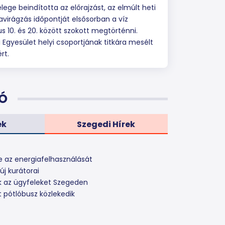
ege beindította az előrajzást, az elmúlt heti
avirágzás időpontját elsősorban a víz
s 10. és 20. között szokott megtörténni.
gyesület helyi csoportjának titkára mesélt
ért.
Ó
ek
Szegedi Hírek
e az energiafelhasználását
j kurátorai
k az ügyfeleket Szegeden
 pótlóbusz közlekedik