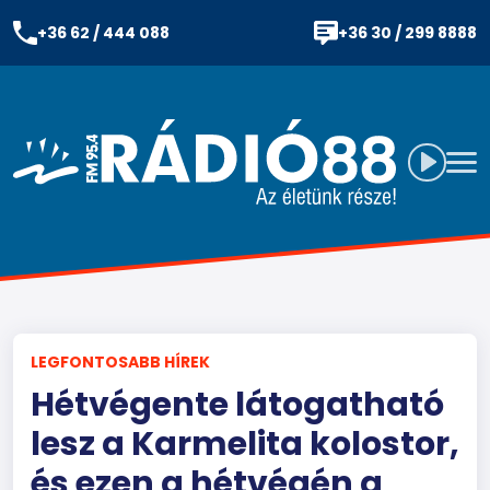
+36 62 / 444 088
+36 30 / 299 8888
LEGFONTOSABB HÍREK
Hétvégente látogatható
lesz a Karmelita kolostor,
és ezen a hétvégén a