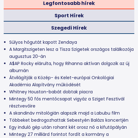
Legfontosabb hírek
Sport Hírek
Szegedi Hírek
Súlyos hőgutát kapott Zendaya
A Margitszigeten lesz a Tisza Szigetek országos találkozója
augusztus 20-án
A$AP Rocky elárulta, hogy Rihanna aktívan dolgozik az új
albumán
Átvilágítják a Közép- és Kelet-európai Onkológiai
Akadémia Alapítvány működését
Whitney Houston-babát dobtak piacra
Mintegy 50 fős mentőcsapat vigyáz a Sziget Fesztivál
résztvevőire
A skandináv mitológián alapszik majd a Labubu film
Többeket bedrogozhattak Sebestyén Balázs koncertjén
Egy induló gép után rohant két orosz nő a kifutópályán
Mintegy 27 milliárd forintot fordít a kormány a