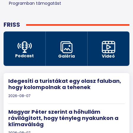
Programban támogatást
FRISS
Podcast
Galéria
Videó
Idegesíti a turistákat egy olasz faluban,
hogy kolompolnak a tehenek
2026-08-07
Magyar Péter szerint a hőhullám
rávilágított, hogy tényleg nyakunkon a
klímaválság
2026-08-07