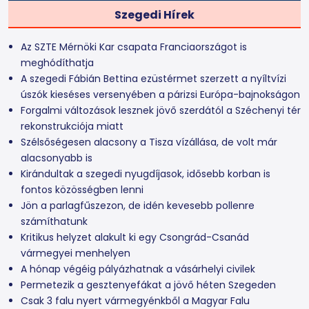
Szegedi Hírek
Az SZTE Mérnöki Kar csapata Franciaországot is
meghódíthatja
A szegedi Fábián Bettina ezüstérmet szerzett a nyíltvízi
úszók kieséses versenyében a párizsi Európa-bajnokságon
Forgalmi változások lesznek jövő szerdától a Széchenyi tér
rekonstrukciója miatt
Szélsőségesen alacsony a Tisza vízállása, de volt már
alacsonyabb is
Kirándultak a szegedi nyugdíjasok, idősebb korban is
fontos közösségben lenni
Jön a parlagfűszezon, de idén kevesebb pollenre
számíthatunk
Kritikus helyzet alakult ki egy Csongrád-Csanád
vármegyei menhelyen
A hónap végéig pályázhatnak a vásárhelyi civilek
Permetezik a gesztenyefákat a jövő héten Szegeden
Csak 3 falu nyert vármegyénkből a Magyar Falu