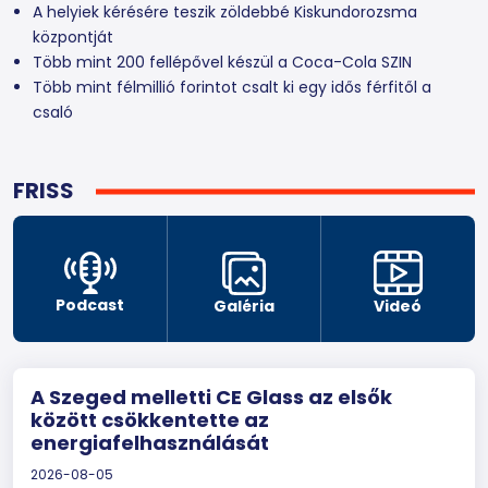
A helyiek kérésére teszik zöldebbé Kiskundorozsma
központját
Több mint 200 fellépővel készül a Coca-Cola SZIN
Több mint félmillió forintot csalt ki egy idős férfitől a
csaló
FRISS
Podcast
Galéria
Videó
A Szeged melletti CE Glass az elsők
között csökkentette az
energiafelhasználását
2026-08-05