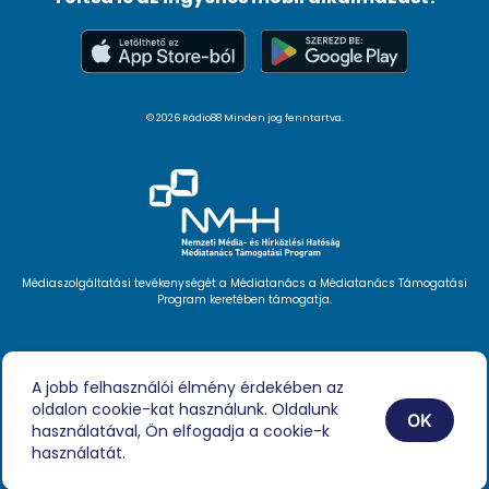
© 2026 Rádio88 Minden jog fenntartva.
Médiaszolgáltatási tevékenységét a Médiatanács a Médiatanács Támogatási
Program keretében támogatja.
Hírlevél feliratkozás
Videóink
A jobb felhasználói élmény érdekében az
Podcast
oldalon cookie-kat használunk. Oldalunk
Híreink
OK
Impresszum
használatával, Ön elfogadja a cookie-k
használatát.