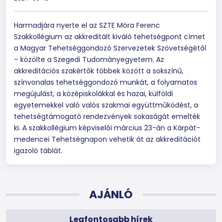
Harmadjára nyerte el az SZTE Móra Ferenc
Szakkollégium az akkreditált kiváló tehetségpont címet
a Magyar Tehetséggondozó Szervezetek Szövetségétől
– közölte a Szegedi Tudományegyetem. Az
akkreditációs szakértők többek között a sokszínű,
színvonalas tehetséggondozó munkát, a folyamatos
megújulást, a középiskolákkal és hazai, külföldi
egyetemekkel való valós szakmai együttműködést, a
tehetségtámogató rendezvények sokaságát emelték
ki. A szakkollégium képviselői március 23-án a Kárpát-
medencei Tehetségnapon vehetik át az akkreditációt
igazoló táblát.
AJÁNLÓ
Legfontosabb hírek