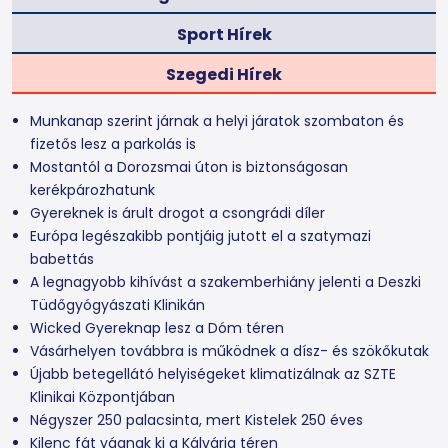
Sport Hírek
Szegedi Hírek
Munkanap szerint járnak a helyi járatok szombaton és
fizetős lesz a parkolás is
Mostantól a Dorozsmai úton is biztonságosan
kerékpározhatunk
Gyereknek is árult drogot a csongrádi díler
Európa legészakibb pontjáig jutott el a szatymazi
babettás
A legnagyobb kihívást a szakemberhiány jelenti a Deszki
Tüdőgyógyászati Klinikán
Wicked Gyereknap lesz a Dóm téren
Vásárhelyen továbbra is működnek a dísz- és szökőkutak
Újabb betegellátó helyiségeket klimatizálnak az SZTE
Klinikai Központjában
Négyszer 250 palacsinta, mert Kistelek 250 éves
Kilenc fát vágnak ki a Kálvária téren