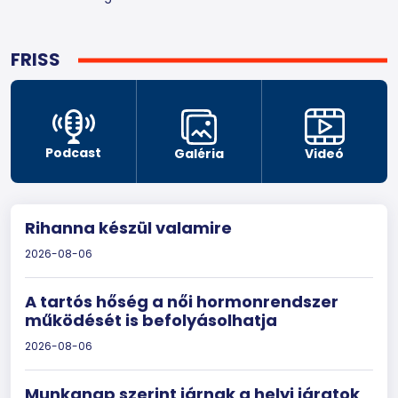
FRISS
Podcast
Galéria
Videó
Rihanna készül valamire
2026-08-06
A tartós hőség a női hormonrendszer
működését is befolyásolhatja
2026-08-06
Munkanap szerint járnak a helyi járatok