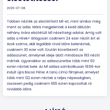
2026-07-08
Többen nézték az elsötétített M1-et, mint amikor még
ment az adás. Máris megjelentek a kedd délután
néhány órára elsötétült M1 nézettségi adatai. Amíg volt
adás a Hírek+ átlagosan csaknem 24 ezer nézőt ért el.
Azok száma, akik legalább rövid időre belenéztek,
csaknem 30 ezer volt. Ezután következett az
adásszünet, amelynek ideje alatt mindössze 193 nézőt
mértek. Ugyanakkor az adásszünetbe több mint 50
ezren néztek bele. Az M1 adása szimbolikusan 19:56-kor
indult újra Bacsó Péter A tanú című filmjével, amelyet
több mint 122 ezren néztek a teljes népességben,
összesen pedig csaknem 655 ezren kapcsoltak rá
rövidebb időre.