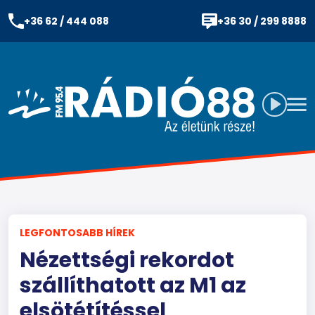
+36 62 / 444 088
+36 30 / 299 8888
LEGFONTOSABB HÍREK
Nézettségi rekordot
szállíthatott az M1 az
elsötétítéssel