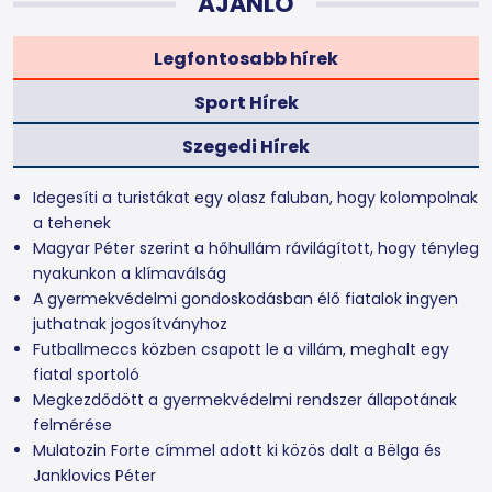
AJÁNLÓ
Legfontosabb hírek
Sport Hírek
Szegedi Hírek
Idegesíti a turistákat egy olasz faluban, hogy kolompolnak
a tehenek
Magyar Péter szerint a hőhullám rávilágított, hogy tényleg
nyakunkon a klímaválság
A gyermekvédelmi gondoskodásban élő fiatalok ingyen
juthatnak jogosítványhoz
Futballmeccs közben csapott le a villám, meghalt egy
fiatal sportoló
Megkezdődött a gyermekvédelmi rendszer állapotának
felmérése
Mulatozin Forte címmel adott ki közös dalt a Bëlga és
Janklovics Péter