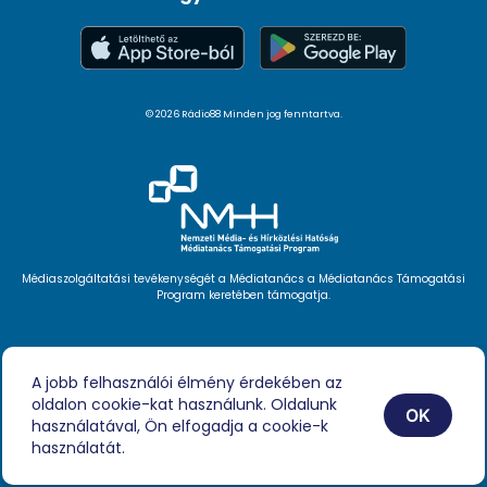
© 2026 Rádio88 Minden jog fenntartva.
Médiaszolgáltatási tevékenységét a Médiatanács a Médiatanács Támogatási
Program keretében támogatja.
Hírlevél feliratkozás
Videóink
A jobb felhasználói élmény érdekében az
Podcast
oldalon cookie-kat használunk. Oldalunk
Híreink
OK
Impresszum
használatával, Ön elfogadja a cookie-k
használatát.