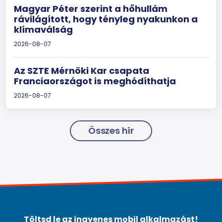
Magyar Péter szerint a hőhullám
rávilágított, hogy tényleg nyakunkon a
klímaválság
2026-08-07
Az SZTE Mérnöki Kar csapata
Franciaországot is meghódíthatja
2026-08-07
Összes hír
Töltsd le az ingyenes mobil alkalmazást!