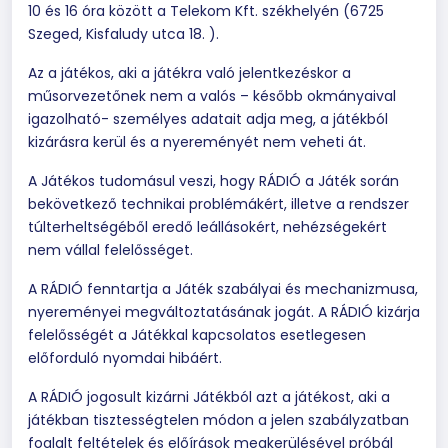
10 és 16 óra között a Telekom Kft. székhelyén (6725
Szeged, Kisfaludy utca 18. ).
Az a játékos, aki a játékra való jelentkezéskor a
műsorvezetőnek nem a valós – később okmányaival
igazolható- személyes adatait adja meg, a játékból
kizárásra kerül és a nyereményét nem veheti át.
A Játékos tudomásul veszi, hogy RÁDIÓ a Játék során
bekövetkező technikai problémákért, illetve a rendszer
túlterheltségéből eredő leállásokért, nehézségekért
nem vállal felelősséget.
A RÁDIÓ fenntartja a Játék szabályai és mechanizmusa,
nyereményei megváltoztatásának jogát. A RÁDIÓ kizárja
felelősségét a Játékkal kapcsolatos esetlegesen
előforduló nyomdai hibáért.
A RÁDIÓ jogosult kizárni Játékból azt a játékost, aki a
játékban tisztességtelen módon a jelen szabályzatban
foglalt feltételek és előírások megkerülésével próbál