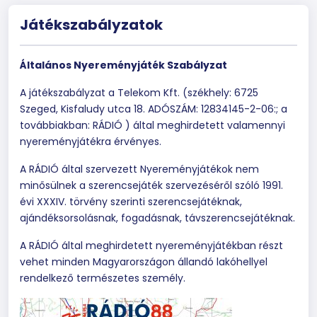
Játékszabályzatok
Általános Nyereményjáték Szabályzat
A játékszabályzat a Telekom Kft. (székhely: 6725
Szeged, Kisfaludy utca 18. ADÓSZÁM: 12834145-2-06:; a
továbbiakban: RÁDIÓ ) által meghirdetett valamennyi
nyereményjátékra érvényes.
A RÁDIÓ által szervezett Nyereményjátékok nem
minősülnek a szerencsejáték szervezéséről szóló 1991.
évi XXXIV. törvény szerinti szerencsejátéknak,
ajándéksorsolásnak, fogadásnak, távszerencsejátéknak.
A RÁDIÓ által meghirdetett nyereményjátékban részt
vehet minden Magyarországon állandó lakóhellyel
rendelkező természetes személy.