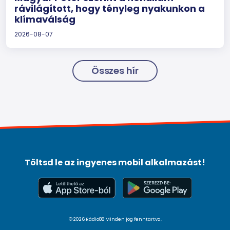
rávilágított, hogy tényleg nyakunkon a
klímaválság
2026-08-07
Összes hír
Töltsd le az ingyenes mobil alkalmazást!
© 2026 Rádio88 Minden jog fenntartva.