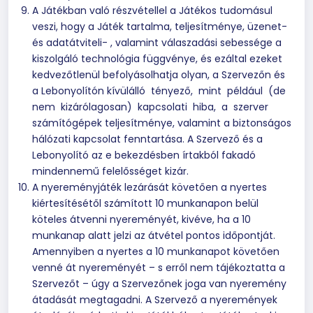
A Játékban való részvétellel a Játékos tudomásul
veszi, hogy a Játék tartalma, teljesítménye, üzenet-
és adatátviteli- , valamint válaszadási sebessége a
kiszolgáló technológia függvénye, és ezáltal ezeket
kedvezőtlenül befolyásolhatja olyan, a Szervezőn és
a Lebonyolítón kívülálló tényező, mint például (de
nem kizárólagosan) kapcsolati hiba, a szerver
számítógépek teljesítménye, valamint a biztonságos
hálózati kapcsolat fenntartása. A Szervező és a
Lebonyolító az e bekezdésben írtakból fakadó
mindennemű felelősséget kizár.
A nyereményjáték lezárását követően a nyertes
kiértesítésétől számított 10 munkanapon belül
köteles átvenni nyereményét, kivéve, ha a 10
munkanap alatt jelzi az átvétel pontos időpontját.
Amennyiben a nyertes a 10 munkanapot követően
venné át nyereményét – s erről nem tájékoztatta a
Szervezőt – úgy a Szervezőnek joga van nyeremény
átadását megtagadni. A Szervező a nyeremények