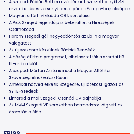
A szegedi Fábián Bettina ezüstérmet szerzett a nyíltvízi
úszók kieséses versenyében a párizsi Európa-bajnokságon
Megvan a férfi vízilabda OB I. sorsolása
A Pick Szeged legendája is bekerülhet a Hírességek
Csarnokába
Három szegedi gól, negyeddöntős az Eb-n a magyar
válogatott
Az új szezonra készülnek Bánhidi Bencéék
A hőség átírta a programot, elhalasztották a szerdai NB
III.-as fordulót
A szegedi Márton Anita is indul a Magyar Atlétikai
Szövetség elnökválasztásán
Amerikai hátvéd érkezik Szegedre, új játékost igazolt az
SZTE-Szedeák
Elmarad a mai Szeged-Csanád GA bajnokija
Az MVM Szegedi VE sorozatban harmadszor végzett az
éremtábla élén
FRISS