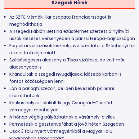
Szegedi Hírek
Az SZTE Mérnöki Kar csapata Franciaországot is
meghódíthatja
A szegedi Fábián Bettina ezüstérmet szerzett a nyíltvízi
úszók kieséses versenyében a párizsi Európa-bajnokságon
Forgalmi változások lesznek jövő szerdától a Széchenyi tér
rekonstrukciója miatt
Szélsőségesen alacsony a Tisza vízállása, de volt már
alacsonyabb is
Kirándultak a szegedi nyugdíjasok, idősebb korban is
fontos közösségben lenni
Jön a parlagfűszezon, de idén kevesebb pollenre
számíthatunk
Kritikus helyzet alakult ki egy Csongrád-Csanád
vármegyei menhelyen
A hónap végéig pályázhatnak a vásárhelyi civilek
Permetezik a gesztenyefákat a jövő héten Szegeden
Csak 3 falu nyert vármegyénkből a Magyar Falu
Programban támogatást