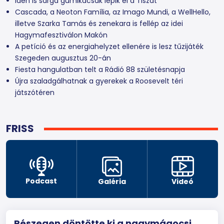
Idén is sárga gumikacsák lepik el a Tiszát
Cascada, a Neoton Família, az Imago Mundi, a WellHello,
illetve Szarka Tamás és zenekara is fellép az idei
Hagymafesztiválon Makón
A petíció és az energiahelyzet ellenére is lesz tűzijáték
Szegeden augusztus 20-án
Fiesta hangulatban telt a Rádió 88 születésnapja
Újra szaladgálhatnak a gyerekek a Roosevelt téri
játszótéren
FRISS
Podcast
Galéria
Videó
Részegen döntötte ki a nagymágocsi