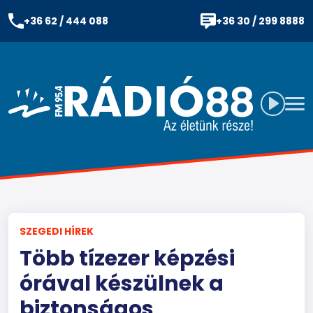
+36 62 / 444 088
+36 30 / 299 8888
SZEGEDI HÍREK
Több tízezer képzési
órával készülnek a
biztonságos