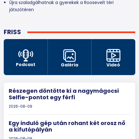
Újra szaladgálhatnak a gyerekek a Roosevelt téri
játszótéren
FRISS
Podcast
Galéria
Videó
Részegen döntötte ki a nagymágocsi
Selfie-pontot egy férfi
2026-08-09
Egy induló gép után rohant két orosz nő
a kifutópályán
2026-08-09