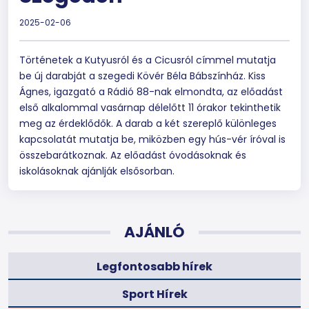
2025-02-06
Történetek a Kutyusról és a Cicusról címmel mutatja
be új darabját a szegedi Kövér Béla Bábszínház. Kiss
Ágnes, igazgató a Rádió 88-nak elmondta, az előadást
első alkalommal vasárnap délelőtt 11 órakor tekinthetik
meg az érdeklődők. A darab a két szereplő különleges
kapcsolatát mutatja be, miközben egy hús-vér íróval is
összebarátkoznak. Az előadást óvodásoknak és
iskolásoknak ajánlják elsősorban.
AJÁNLÓ
Legfontosabb hírek
Sport Hírek