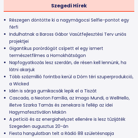
Szegedi Hírek
Részegen döntötte ki a nagymágocsi Selfie-pontot egy
férfi
Indulhatnak a Baross Gábor Vasútfejlesztési Terv uniós
projektjei
Gigantikus porördögöt csípett el egy ismert
természetfilmes a Homokhátságon
Napfogyatkozás lesz szerdán, de résen kell lennünk, ha
látni akarjuk
Több százmillió forintba kerül a Dóm téri szuperprodukció,
a Wicked
Idén is sárga gumikacsák lepik el a Tiszát
Cascada, a Neoton Família, az Imago Mundi, a WellHello,
illetve Szarka Tamás és zenekara is fellép az idei
Hagymafesztiválon Makón
A petíció és az energiahelyzet ellenére is lesz tűzijáték
Szegeden augusztus 20-án
Fiesta hangulatban telt a Rádió 88 születésnapja