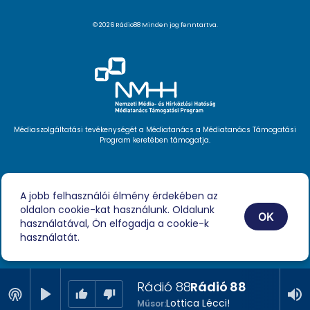
© 2026 Rádio88 Minden jog fenntartva.
Médiaszolgáltatási tevékenységét a Médiatanács a Médiatanács Támogatási
Program keretében támogatja.
Hírlevél feliratkozás
Videóink
A jobb felhasználói élmény érdekében az
Podcast
oldalon cookie-kat használunk. Oldalunk
Híreink
OK
Impresszum
használatával, Ön elfogadja a cookie-k
használatát.
Rádió 88
Rádió 88
Lottica Lécci!
Műsor: