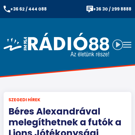
+36 62 / 444 088
+36 30 / 299 8888
SZEGEDI HÍREK
Béres Alexandrával
melegíthetnek a futók a
Lions Jótékonysági