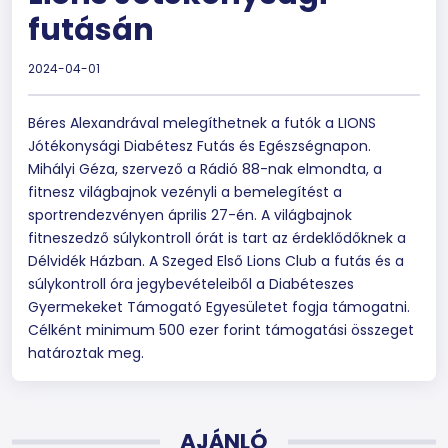
futásán
2024-04-01
Béres Alexandrával melegíthetnek a futók a LIONS
Jótékonysági Diabétesz Futás és Egészségnapon.
Mihályi Géza, szervező a Rádió 88-nak elmondta, a
fitnesz világbajnok vezényli a bemelegítést a
sportrendezvényen április 27-én. A világbajnok
fitneszedző súlykontroll órát is tart az érdeklődőknek a
Délvidék Házban. A Szeged Első Lions Club a futás és a
súlykontroll óra jegybevételeiből a Diabéteszes
Gyermekeket Támogató Egyesületet fogja támogatni.
Célként minimum 500 ezer forint támogatási összeget
határoztak meg.
AJÁNLÓ