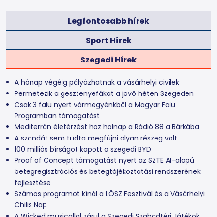
Legfontosabb hírek
Sport Hírek
Szegedi Hírek
A hónap végéig pályázhatnak a vásárhelyi civilek
Permetezik a gesztenyefákat a jövő héten Szegeden
Csak 3 falu nyert vármegyénkből a Magyar Falu
Programban támogatást
Mediterrán életérzést hoz holnap a Rádió 88 a Bárkába
A szondát sem tudta megfújni olyan részeg volt
100 milliós bírságot kapott a szegedi BYD
Proof of Concept támogatást nyert az SZTE AI-alapú
betegregisztrációs és betegtájékoztatási rendszerének
fejlesztése
Számos programot kínál a LÖSZ Fesztivál és a Vásárhelyi
Chilis Nap
A Wicked musicallal zárul a Szegedi Szabadtéri Játékok