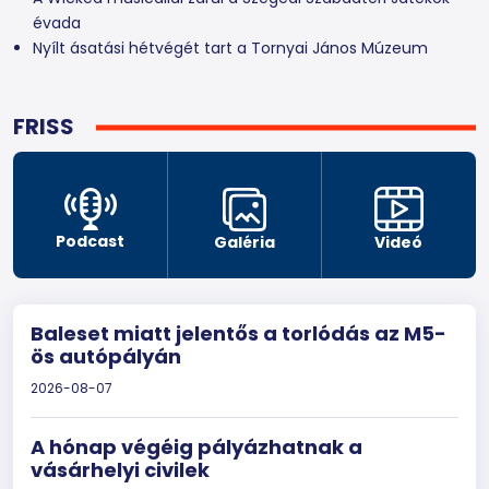
évada
Nyílt ásatási hétvégét tart a Tornyai János Múzeum
FRISS
Podcast
Galéria
Videó
Baleset miatt jelentős a torlódás az M5-
ös autópályán
2026-08-07
A hónap végéig pályázhatnak a
vásárhelyi civilek