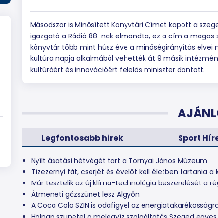
Másodszor is Minősített Könyvtári Címet kapott a szege
igazgató a Rádió 88-nak elmondta, ez a cím a magas s
könyvtár több mint húsz éve a minőségirányítás elvei
kultúra napja alkalmából vehették át 9 másik intézmén
kultúráért és innovációért felelős miniszter döntött.
AJÁNL
Legfontosabb hírek
Sport Hír
Nyílt ásatási hétvégét tart a Tornyai János Múzeum
Tízezernyi fát, cserjét és évelőt kell életben tartania
Már tesztelik az új klíma-technológia beszerelését a ré
Átmeneti gázszünet lesz Algyőn
A Coca Cola SZIN is odafigyel az energiatakarékosságr
Holnap szünetel a melegvíz szolgáltatás Szeged egyes