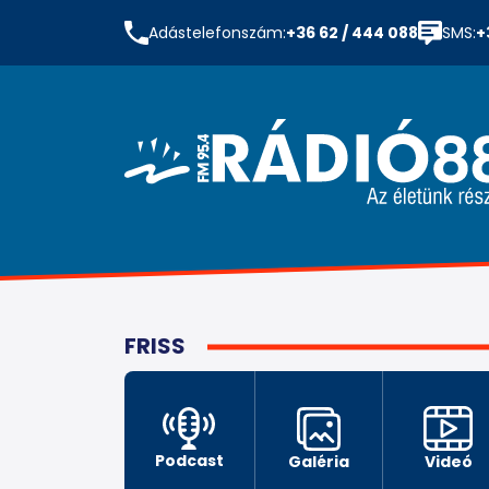
Adástelefonszám:
+36 62 / 444 088
SMS:
+
FRISS
Podcast
Galéria
Videó