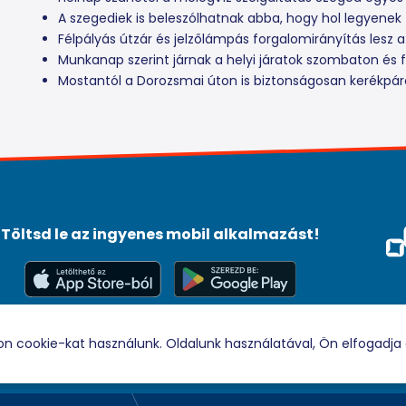
A szegediek is beleszólhatnak abba, hogy hol legyenek 
Félpályás útzár és jelzőlámpás forgalomirányítás lesz a
Munkanap szerint járnak a helyi járatok szombaton és fi
Mostantól a Dorozsmai úton is biztonságosan kerékpá
Töltsd le az ingyenes mobil alkalmazást!
Méd
Tám
© 2026 Rádio88 Minden jog fenntartva.
on cookie-kat használunk. Oldalunk használatával, Ön elfogadja 