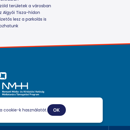
zöld területek a városban
z Algyői Tisza-hídon
zetős lesz a parkolás is
rozhatunk
iaszolgáltatási tevékenységét a Médiatanács a Médiatanács
ogatási Program keretében támogatja.
a cookie-k használatát.
OK