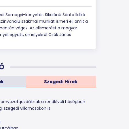
di Somogyi-könyvtár. Sikaláné Sánta Ildikó
zínvonalú szakmai munkát ismeri el, amit a
 mentén végez. Az elismerést a magyar
nyel együtt, amelyekről Csák János
Ó
ek
Szegedi Hírek
 a környezetgazdáknak a rendkívüli hőségben
gi szegedi villamosokon is
a
 utcáiban