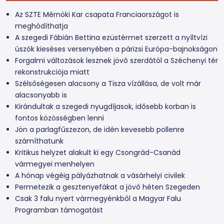
Az SZTE Mérnöki Kar csapata Franciaországot is
meghódíthatja
A szegedi Fábián Bettina ezüstérmet szerzett a nyíltvízi
úszók kieséses versenyében a párizsi Európa-bajnokságon
Forgalmi változások lesznek jövő szerdától a Széchenyi tér
rekonstrukciója miatt
Szélsőségesen alacsony a Tisza vízállása, de volt már
alacsonyabb is
Kirándultak a szegedi nyugdíjasok, idősebb korban is
fontos közösségben lenni
Jön a parlagfűszezon, de idén kevesebb pollenre
számíthatunk
Kritikus helyzet alakult ki egy Csongrád-Csanád
vármegyei menhelyen
A hónap végéig pályázhatnak a vásárhelyi civilek
Permetezik a gesztenyefákat a jövő héten Szegeden
Csak 3 falu nyert vármegyénkből a Magyar Falu
Programban támogatást