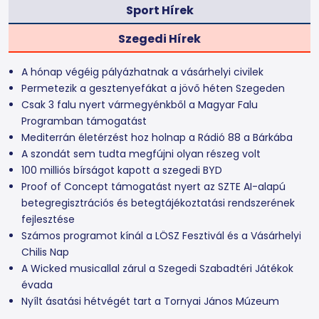
Sport Hírek
Szegedi Hírek
A hónap végéig pályázhatnak a vásárhelyi civilek
Permetezik a gesztenyefákat a jövő héten Szegeden
Csak 3 falu nyert vármegyénkből a Magyar Falu
Programban támogatást
Mediterrán életérzést hoz holnap a Rádió 88 a Bárkába
A szondát sem tudta megfújni olyan részeg volt
100 milliós bírságot kapott a szegedi BYD
Proof of Concept támogatást nyert az SZTE AI-alapú
betegregisztrációs és betegtájékoztatási rendszerének
fejlesztése
Számos programot kínál a LÖSZ Fesztivál és a Vásárhelyi
Chilis Nap
A Wicked musicallal zárul a Szegedi Szabadtéri Játékok
évada
Nyílt ásatási hétvégét tart a Tornyai János Múzeum