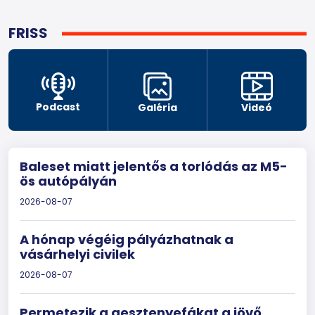
FRISS
Podcast
Galéria
Videó
Baleset miatt jelentős a torlódás az M5-
ös autópályán
2026-08-07
A hónap végéig pályázhatnak a
vásárhelyi civilek
2026-08-07
Permetezik a gesztenyefákat a jövő