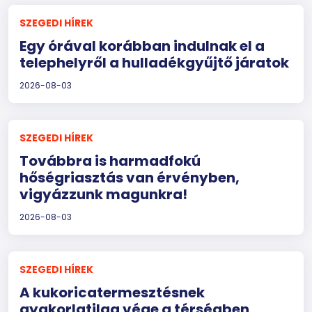
SZEGEDI HÍREK
Egy órával korábban indulnak el a
telephelyről a hulladékgyűjtő járatok
2026-08-03
SZEGEDI HÍREK
Továbbra is harmadfokú
hőségriasztás van érvényben,
vigyázzunk magunkra!
2026-08-03
SZEGEDI HÍREK
A kukoricatermesztésnek
gyakorlatilag vége a térségben