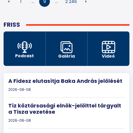
<
1
…
9
…
2 246
>
FRISS
Podcast
Galéria
Videó
A Fidesz elutasítja Baka András jelölését
2026-08-08
Tíz köztársasági elnök-jelölttel tárgyalt
a Tisza vezetése
2026-08-08