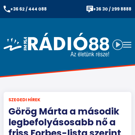
+36 62 / 444 088
+36 30 / 299 8888
SZEGEDI HÍREK
Görög Márta a második
legbefolyásosabb nő a
friss Forbes-lista szerint