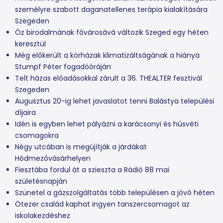
személyre szabott daganatellenes terápia kialakítására
Szegeden
Óz birodalmának fővárosává változik Szeged egy héten
keresztül
Még előkerült a kórházak klimatizáltságának a hiánya
Stumpf Péter fogadóóráján
Telt házas előadásokkal zárult a 36. THEALTER fesztivál
Szegeden
Augusztus 20-ig lehet javaslatot tenni Balástya települési
díjaira
Idén is egyben lehet pályázni a karácsonyi és húsvéti
csomagokra
Négy utcában is megújítják a járdákat
Hódmezővásárhelyen
Fiesztába fordul át a szieszta a Rádió 88 mai
születésnapján
Szünetel a gázszolgáltatás több településen a jövő héten
Ötezer család kaphat ingyen tanszercsomagot az
iskolakezdéshez