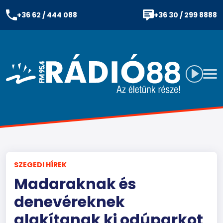
+36 62 / 444 088
+36 30 / 299 8888
SZEGEDI HÍREK
Madaraknak és
denevéreknek
alakítanak ki odúparkot