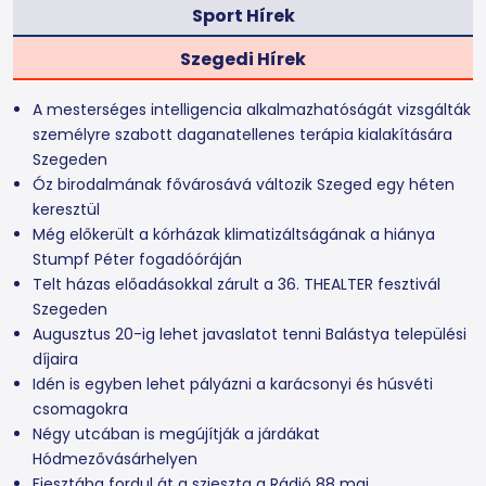
Sport Hírek
Szegedi Hírek
A mesterséges intelligencia alkalmazhatóságát vizsgálták
személyre szabott daganatellenes terápia kialakítására
Szegeden
Óz birodalmának fővárosává változik Szeged egy héten
keresztül
Még előkerült a kórházak klimatizáltságának a hiánya
Stumpf Péter fogadóóráján
Telt házas előadásokkal zárult a 36. THEALTER fesztivál
Szegeden
Augusztus 20-ig lehet javaslatot tenni Balástya települési
díjaira
Idén is egyben lehet pályázni a karácsonyi és húsvéti
csomagokra
Négy utcában is megújítják a járdákat
Hódmezővásárhelyen
Fiesztába fordul át a szieszta a Rádió 88 mai