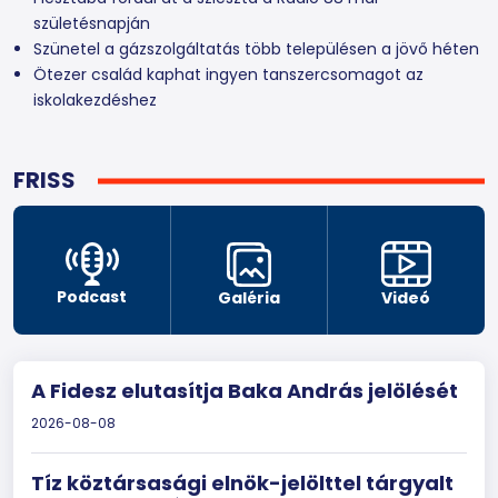
születésnapján
Szünetel a gázszolgáltatás több településen a jövő héten
Ötezer család kaphat ingyen tanszercsomagot az
iskolakezdéshez
FRISS
Podcast
Galéria
Videó
A Fidesz elutasítja Baka András jelölését
2026-08-08
Tíz köztársasági elnök-jelölttel tárgyalt