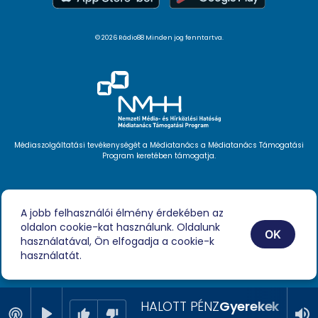
© 2026 Rádio88 Minden jog fenntartva.
Médiaszolgáltatási tevékenységét a Médiatanács a Médiatanács Támogatási
Program keretében támogatja.
Hírlevél feliratkozás
Videóink
A jobb felhasználói élmény érdekében az
Podcast
oldalon cookie-kat használunk. Oldalunk
Híreink
OK
Impresszum
használatával, Ön elfogadja a cookie-k
használatát.
HALOTT PÉNZ
Gyerekek