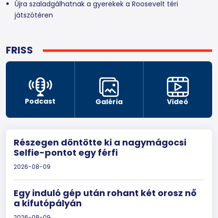
Újra szaladgálhatnak a gyerekek a Roosevelt téri
játszótéren
FRISS
Podcast
Galéria
Videó
Részegen döntötte ki a nagymágocsi
Selfie-pontot egy férfi
2026-08-09
Egy induló gép után rohant két orosz nő
a kifutópályán
2026-08-09