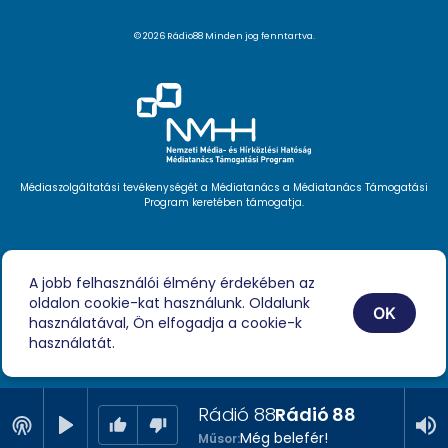
© 2026 Rádio88 Minden jog fenntartva.
Médiaszolgáltatási tevékenységét a Médiatanács a Médiatanács Támogatási
Program keretében támogatja.
Hírlevél feliratkozás
Videóink
A jobb felhasználói élmény érdekében az
Podcast
oldalon cookie-kat használunk. Oldalunk
Híreink
OK
Impresszum
használatával, Ön elfogadja a cookie-k
használatát.
Rádió 88
Rádió 88
Még belefér!
Műsor: