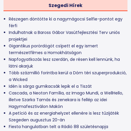
Szegedi Hírek
Részegen döntötte ki a nagymágocsi Selfie-pontot egy
férfi
Indulhatnak a Baross Gábor Vasútfejlesztési Terv uniós
projektjei
Gigantikus porördögöt csípett el egy ismert
természetfilmes a Homokhátságon
Napfogyatkozás lesz szerdán, de résen kell lennünk, ha
látni akarjuk
Több százmillió forintba kerül a Dóm téri szuperprodukció,
a Wicked
Idén is sárga gumikacsák lepik el a Tiszát
Cascada, a Neoton Família, az Imago Mundi, a WellHello,
illetve Szarka Tamás és zenekara is fellép az idei
Hagymafesztiválon Makón
A petíció és az energiahelyzet ellenére is lesz tűzijáték
Szegeden augusztus 20-án
Fiesta hangulatban telt a Rádió 88 születésnapja