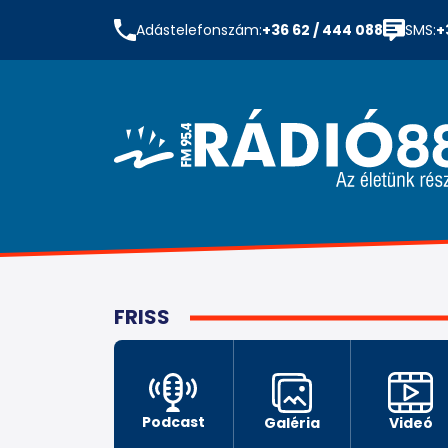
Adástelefonszám:
+36 62 / 444 088
SMS:
+
FRISS
Podcast
Galéria
Videó