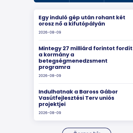
Egy induló gép után rohant két
orosz nő a kifutópályán
2026-08-09
Mintegy 27 milliárd forintot fordít
a kormány a
betegségmenedzsment
programra
2026-08-09
Indulhatnak a Baross Gábor
Vasútfejlesztési Terv uniós
projektjei
2026-08-09