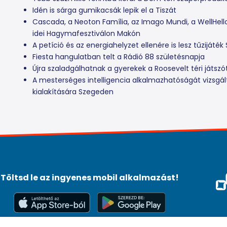
Idén is sárga gumikacsák lepik el a Tiszát
Cascada, a Neoton Família, az Imago Mundi, a WellHello,
idei Hagymafesztiválon Makón
A petíció és az energiahelyzet ellenére is lesz tűzijá
Fiesta hangulatban telt a Rádió 88 születésnapja
Újra szaladgálhatnak a gyerekek a Roosevelt téri játsz
A mesterséges intelligencia alkalmazhatóságát vizsgá
kialakítására Szegeden
Töltsd le az ingyenes mobil alkalmazást!
Méd