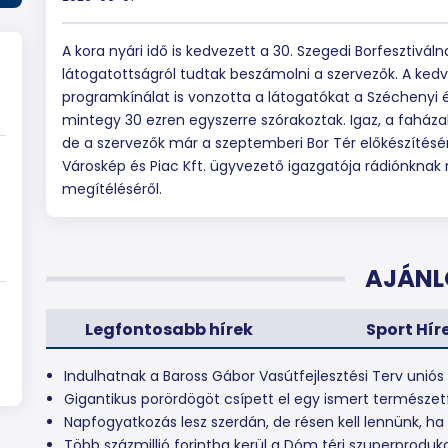
A kora nyári idő is kedvezett a 30. Szegedi Borfesztivá
látogatottságról tudtak beszámolni a szervezők. A kedv
programkínálat is vonzotta a látogatókat a Széchenyi é
mintegy 30 ezren egyszerre szórakoztak. Igaz, a faház
de a szervezők már a szeptemberi Bor Tér előkészítésén
Városkép és Piac Kft. ügyvezető igazgatója rádiónknak m
megítéléséről.
AJÁNL
Legfontosabb hírek
Sport Hír
Indulhatnak a Baross Gábor Vasútfejlesztési Terv uniós 
Gigantikus porördögöt csípett el egy ismert termész
Napfogyatkozás lesz szerdán, de résen kell lennünk, ha 
Több százmillió forintba kerül a Dóm téri szuperproduk