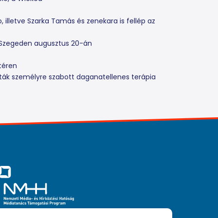
 illetve Szarka Tamás és zenekara is fellép az
ték Szegeden augusztus 20-án
ótéren
lták személyre szabott daganatellenes terápia
iaszolgáltatási tevékenységét a Médiatanács a Médiatanács