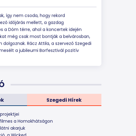
lnak, így nem csoda, hogy rekord
ező időjárás mellett, a gazdag
s a Dóm térre, ahol a koncertek idején
akat még csak most bontják a belvárosban,
 dolgoznak. Rácz Attila, a szervező Szegedi
esélt a jubileumi Borfesztivál pozitív
Ó
ek
Szegedi Hírek
projektjei
etfilmes a Homokhátságon
látni akarjuk
ció, a Wicked